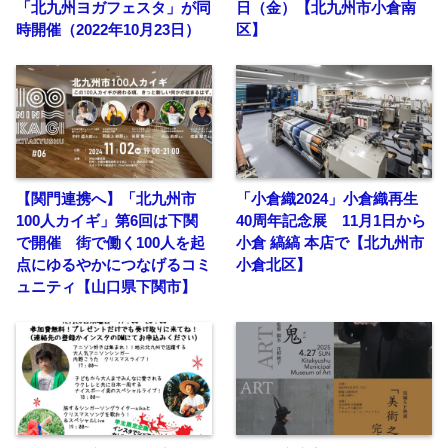
「北九州ヨガフェスタ」が同
日（金）【北九州市小倉南
時開催（2022年10月23日）
区】
【関門連携へ】「北九州市
「小倉織2024」小倉織再生
100人カイギ」第6回は下関
40周年記念展 11月1日から
で開催 街で働く100人を起
小倉 縞縞 本店で【北九州市
点にゆるやかにつなげるコミ
小倉北区】
ュニティ【山口県下関市】