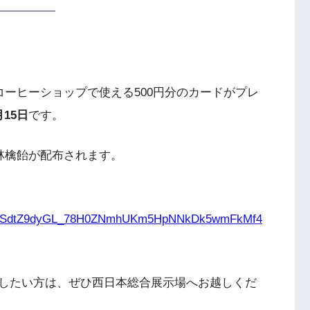
コーヒーショップで使える500円分のカードがプレ
月15日
です。
で林檎飴が配布されます。
AIpQLSdtZ9dyGL_78H0ZNmhUKm5HpNNkDk5wmFkMf4
したい方は、ぜひ西日本総合展示場へお越しくだ