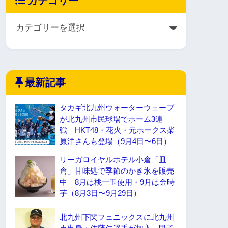
カテゴリー
最新記事
タカギ北九州ウォーターウェーブ
が北九州市民球場でホーム3連
戦 HKT48・花火・元ホークス柴
原洋さんも登場（9月4日〜6日）
リーガロイヤルホテル小倉「皿
倉」甘味処で季節のかき氷を販売
中 8月は桃一玉使用・9月は金時
芋（8月3日〜9月29日）
北九州下関フェニックスに北九州