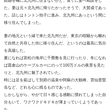
結婚を機に北九州に住まないかと、直ぐに妻へ相談をし
た。妻は元々北九州に帰りたかったそうで、大賛成であっ
た。話しはトントン拍子に進み、北九州にあっという間に
移り住んでしまった。
妻の地元という縁で来た北九州だが、東京の喧騒から離れ
て自然と共存した街に移り住んだ、というのは最高に気分
を高揚した。
夏になれば若松の海岸に千畳敷を見に行ったり、冬になれ
ば皿倉山のケーブルカーにのって100万ドルの夜景を見た
りと、北九州に魅了されていた。
時には足を延ばして別府の温泉や阿蘇の大観峰、雲仙普賢
岳など、どれも心に残るものであった。
しかしながら、やがて日々感じる感動に慣れてしまった自
分もいて、ワクワクドキドキが薄まっていくようであっ
た。