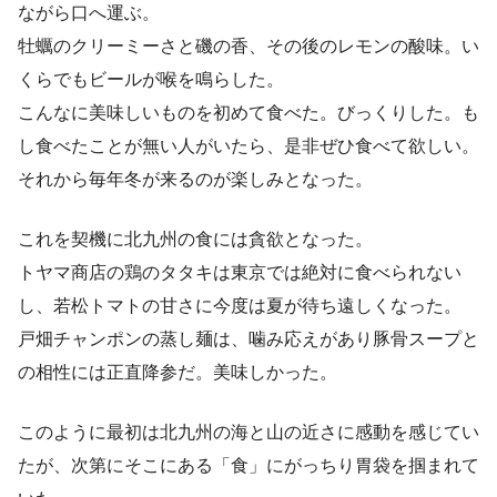
ながら口へ運ぶ。
牡蠣のクリーミーさと磯の香、その後のレモンの酸味。い
くらでもビールが喉を鳴らした。
こんなに美味しいものを初めて食べた。びっくりした。も
し食べたことが無い人がいたら、是非ぜひ食べて欲しい。
それから毎年冬が来るのが楽しみとなった。
これを契機に北九州の食には貪欲となった。
トヤマ商店の鶏のタタキは東京では絶対に食べられない
し、若松トマトの甘さに今度は夏が待ち遠しくなった。
戸畑チャンポンの蒸し麺は、噛み応えがあり豚骨スープと
の相性には正直降参だ。美味しかった。
このように最初は北九州の海と山の近さに感動を感じてい
たが、次第にそこにある「食」にがっちり胃袋を掴まれて