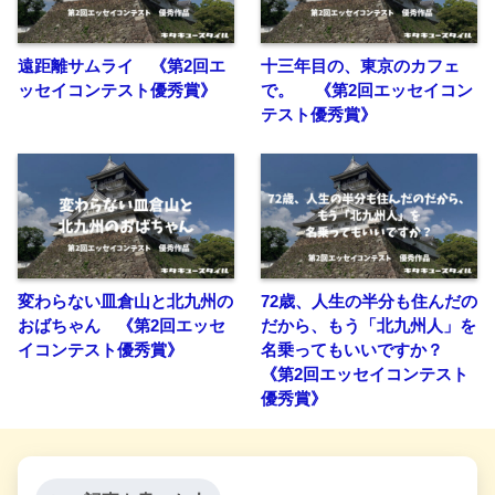
遠距離サムライ 《第2回エ
十三年目の、東京のカフェ
ッセイコンテスト優秀賞》
で。 《第2回エッセイコン
テスト優秀賞》
変わらない皿倉山と北九州の
72歳、人生の半分も住んだの
おばちゃん 《第2回エッセ
だから、もう「北九州人」を
イコンテスト優秀賞》
名乗ってもいいですか？
《第2回エッセイコンテスト
優秀賞》