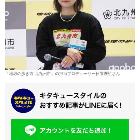
「地球の歩き⽅ 北九州市」の担当プロデューサー⽇隈理絵さん