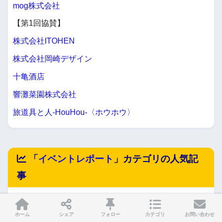
mog株式会社
【第1回協賛】
株式会社ITOHEN
株式会社岡崎デザイン
十亀酒店
響灘菜園株式会社
旅道具と人-HouHou-〈ホウホウ〉
「
イベントレポート
」カテゴリの人気記
事
「仮装して小倉の街をパレードしよう！」特命
ホーム
シェア
フォロー
カテゴリ
お問い合わせ
PR大使・バナナ姫ルナから「こくらハロウィ