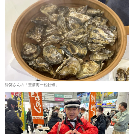
酔笑さんの「豊前海一粒牡蠣」