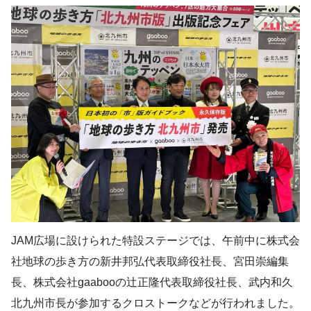
JAM広場に設けられた特設ステージでは、午前中に株式会
社地球の歩き⽅の新井邦弘代表取締役社⻑、宮⽥崇編集
⻑、株式会社gaabooの辻正隆代表取締役社⻑、武内和久
北九州市⻑が参加するクロストークなどが行われました。