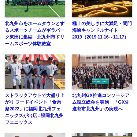
北九州市をホームタウンとす
極上の美しさに大満足・関門
るスポーツチームがギラパー
海峡キャンドルナイト
ク東田に集結 北九州市ドリ
2019（2019.11.16～11.17）
ームスポーツ体験教室
ストラックアウトで大盛り上
北九州GX推進コンソーシア
がり フードイベント「食肉
ム設立総会を実施 「GX先
祭2022」に福岡北九州フェ
進都市北九州」の実現へ
ニックスが出店 #福岡北九州
フェニックス