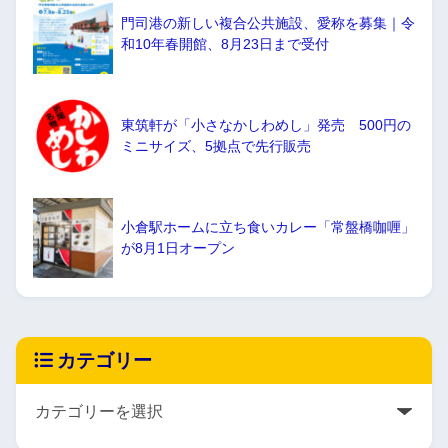
門司港の新しい複合公共施設、愛称を募集｜令
和10年春開館、8月23日まで受付
東筑軒が「小さなかしわめし」発売 500円の
ミニサイズ、5拠点で先行販売
小倉駅ホームに立ち食いカレー「常盤橋咖喱」
が8月1日オープン
カテゴリー