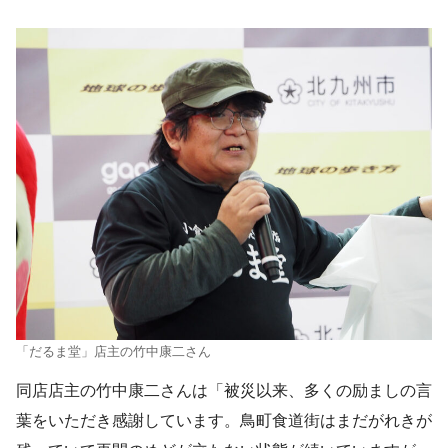
「だるま堂」店主の竹中康二さん
同店店主の竹中康二さんは「被災以来、多くの励ましの言
葉をいただき感謝しています。鳥町食道街はまだがれきが