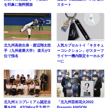
を対象に無料開放
スタート
北九州高校出身・渡辺翔太投
人気カプセルトイ「キタキュ
手（九州産業大学） 楽天が3
ーコレクション」がスターフ
位で指名
ライヤー機内限定キーホルダ
ーに
北九州エコプレミアム認定企
「北九州芸術花火2022
業をPR ATOMica北九州で
Presents ANISON