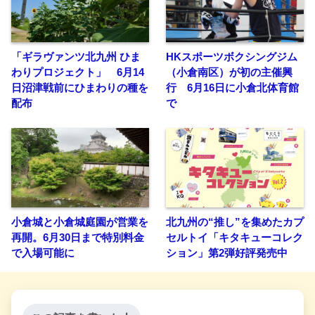
「ギラヴァンツ北九州 ひま
HKスポーツボクシングジム
わりプロジェクト」 6月14
（小倉南区）が初の主催興
日沼津戦前にひまわりの種を
行 6月16日に小倉北体育館
配布
で
小倉城と小倉城庭園が営業を
北九州の“推し”を集めたカプ
再開。6月30日まで特別料金
セルトイ「キタキューコレク
で入場可能に
ション」第2弾好評発売中