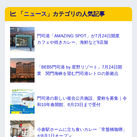
「
ニュース
」カテゴリの人気記事
門司港「AMAZING SPOT」が7月24日開業
カフェや焼きカレー、海鮮など9店舗
「BEB5門司港 by 星野リゾート」7月24日開
業 関門海峡を望む門司港レトロの新拠点
門司港の新しい複合公共施設、愛称を募集｜令
和10年春開館、8月23日まで受付
小倉駅ホームに立ち食いカレー「常盤橋咖喱」
が8月1日オープン