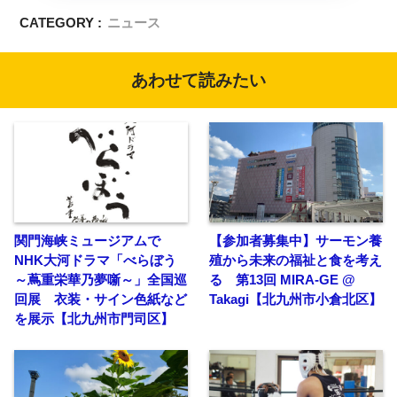
CATEGORY :
ニュース
あわせて読みたい
関門海峡ミュージアムで
【参加者募集中】サーモン養
NHK大河ドラマ「べらぼう
殖から未来の福祉と食を考え
～蔦重栄華乃夢噺～」全国巡
る 第13回 MIRA-GE @
回展 衣装・サイン色紙など
Takagi【北九州市小倉北区】
を展示【北九州市門司区】