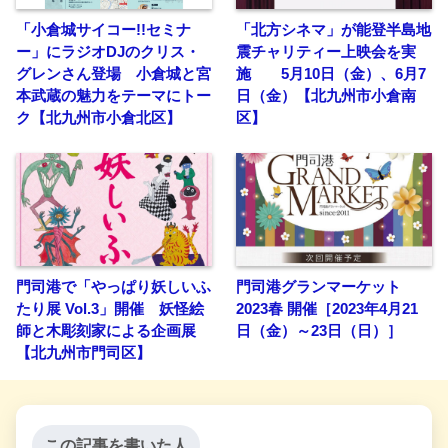
「小倉城サイコー!!セミナ
「北方シネマ」が能登半島地
ー」にラジオDJのクリス・
震チャリティー上映会を実
グレンさん登場 小倉城と宮
施 5月10日（金）、6月7
本武蔵の魅力をテーマにトー
日（金）【北九州市小倉南
ク【北九州市小倉北区】
区】
門司港で「やっぱり妖しいふ
門司港グランマーケット
たり展 Vol.3」開催 妖怪絵
2023春 開催［2023年4月21
師と木彫刻家による企画展
日（金）～23日（日）］
【北九州市門司区】
この記事を書いた人