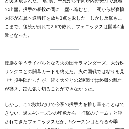
と突き放された。9回裏、一死から平間が内野安打で意地
の出塁。投手の暴投の間に二塁へ進むと、二死から杉森慎
太郎が左翼へ適時打を放ち1点を返した。しかし反撃もこ
こまで。後続が倒れて2-6で敗れ、フェニックスは開幕4連
敗となった。
優勝を争うライバルとなる火の国サラマンダーズ、大分B-
リングスとの開幕カードを終えた。火の国戦では粘りを見
せた投手陣だったが、続く大分との2連戦では終盤の乱れ
が響き、踏ん張り切ることができなかった。
しかし、この敗戦だけで今季の投手力を推し量ることはで
きない。過去4シーズンの印象から「打撃のチーム」と評
されてきたフェニックスだが、5シーズン目となる今季