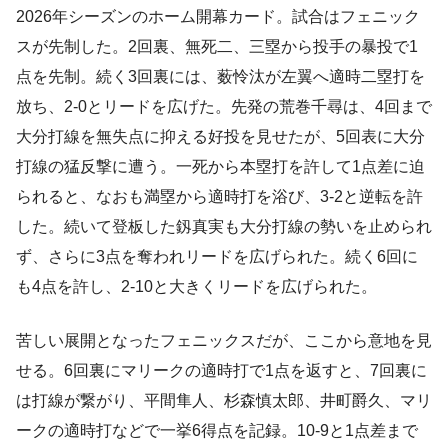
2026年シーズンのホーム開幕カード。試合はフェニック
スが先制した。2回裏、無死二、三塁から投手の暴投で1
点を先制。続く3回裏には、薮怜汰が左翼へ適時二塁打を
放ち、2-0とリードを広げた。先発の荒巻千尋は、4回まで
大分打線を無失点に抑える好投を見せたが、5回表に大分
打線の猛反撃に遭う。一死から本塁打を許して1点差に迫
られると、なおも満塁から適時打を浴び、3-2と逆転を許
した。続いて登板した釼真実も大分打線の勢いを止められ
ず、さらに3点を奪われリードを広げられた。続く6回に
も4点を許し、2-10と大きくリードを広げられた。
苦しい展開となったフェニックスだが、ここから意地を見
せる。6回裏にマリークの適時打で1点を返すと、7回裏に
は打線が繋がり、平間隼人、杉森慎太郎、井町爵久、マリ
ークの適時打などで一挙6得点を記録。10-9と1点差まで