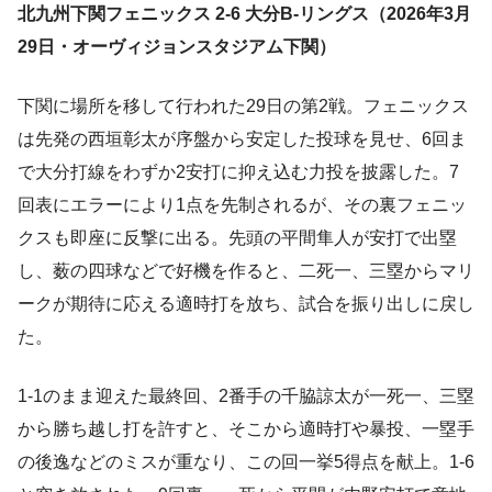
北九州下関フェニックス 2-6 大分B-リングス（2026年3月
29日・オーヴィジョンスタジアム下関）
下関に場所を移して行われた29日の第2戦。フェニックス
は先発の西垣彰太が序盤から安定した投球を見せ、6回ま
で大分打線をわずか2安打に抑え込む力投を披露した。7
回表にエラーにより1点を先制されるが、その裏フェニッ
クスも即座に反撃に出る。先頭の平間隼人が安打で出塁
し、薮の四球などで好機を作ると、二死一、三塁からマリ
ークが期待に応える適時打を放ち、試合を振り出しに戻し
た。
1-1のまま迎えた最終回、2番手の千脇諒太が一死一、三塁
から勝ち越し打を許すと、そこから適時打や暴投、一塁手
の後逸などのミスが重なり、この回一挙5得点を献上。1-6