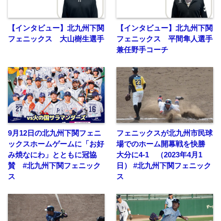
【インタビュー】北九州下関
【インタビュー】北九州下関
フェニックス 大山樹生選手
フェニックス 平間隼人選手
兼任野手コーチ
9月12日の北九州下関フェニ
フェニックスが北九州市民球
ックスホームゲームに「お好
場でのホーム開幕戦を快勝
み焼なにわ」とともに冠協
大分に4-1 （2023年4月1
賛 #北九州下関フェニック
日） #北九州下関フェニック
ス
ス