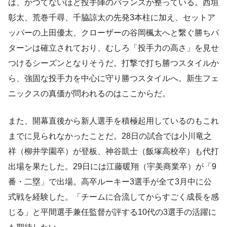
は、かつてないほど投手陣のバランスが整っている。西垣
彰太、荒巻千尋、千脇諒太の先発3本柱に加え、セットア
ッパーの上田優太、クローザーの谷岡楓太へと繋ぐ勝ちパ
ターンは確立されており、むしろ「投手力の高さ」を見せ
つけるシーズンとなりそうだ。打撃で打ち勝つスタイルか
ら、強固な投手力を中心に守り勝つスタイルへ。新生フェ
ニックスの真価が問われるのはここからだ。
また、開幕直後から新人選手を積極起用しているのもこれ
までに見られなかったことだ。28日の試合では小川竜之
祥（柳井学園卒）が登板、神谷凱士（飯塚高校卒）も代打
出場を果たした。29日には江藤暖翔（宇美商業卒）が「9
番・二塁」で出場。高卒ルーキー3選手が全て3月中に公
式戦を経験した。「チームに合流してからすごく成長を感
じる」と平間選手兼任監督が評する10代の3選手の活躍に