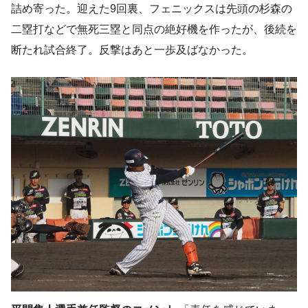
詰め寄った。迎えた9回裏、フェニックスは先頭の杉森の
二塁打などで無死三塁と同点の絶好機を作ったが、後続を
断たれ試合終了。反撃はあと一歩及ばなかった。