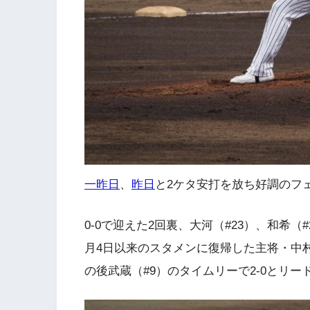
一昨日
、
昨日
と2ケタ安打を放ち好調のフ
0-0で迎えた2回裏、大河（#23）、和希
月4日以来のスタメンに復帰した主将・中村
の後武蔵（#9）のタイムリーで2-0とリー