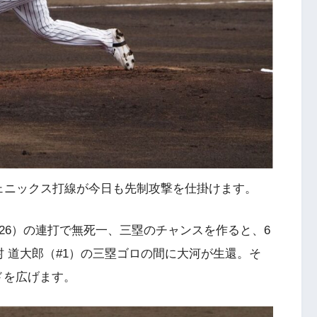
ェニックス打線が今日も先制攻撃を仕掛けます。
（#26）の連打で無死一、三塁のチャンスを作ると、6
 道大郎（#1）の三塁ゴロの間に大河が生還。そ
ドを広げます。