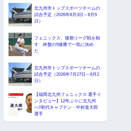
北九州市トップスポーツチームの
試合予定（2026年8月3日～8月9
日）
フェニックス、後期リーグ戦を制
す 終盤の9連勝で一気に決め
た
北九州市トップスポーツチームの
試合予定（2026年7月27日～8月2
日）
【福岡北九州フェニックス 選手イ
ンタビュー】12年ぶりに北九州
へ!!初代キャプテン・中村道大郎
選手