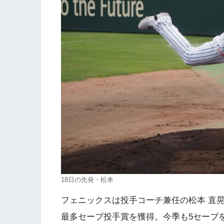
18日の先発・松本
フェニックスは投手コーチ兼任の松本 直晃
最多セーブ投手賞を獲得。今季も5セーブを