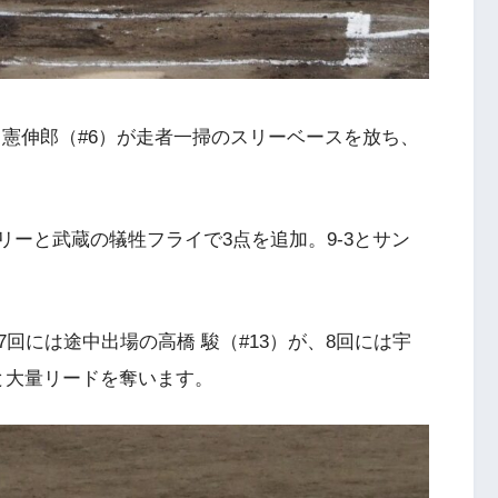
 憲伸郎（#6）が走者一掃のスリーベースを放ち、
リーと武蔵の犠牲フライで3点を追加。9-3とサン
回には途中出場の高橋 駿（#13）が、8回には宇
5と大量リードを奪います。