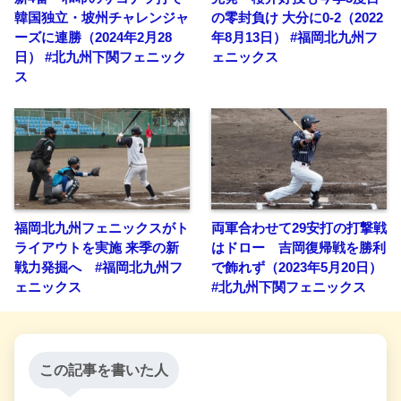
韓国独立・坡州チャレンジャ
の零封負け 大分に0-2（2022
ーズに連勝（2024年2月28
年8月13日） #福岡北九州フ
日） #北九州下関フェニック
ェニックス
ス
福岡北九州フェニックスがト
両軍合わせて29安打の打撃戦
ライアウトを実施 来季の新
はドロー 吉岡復帰戦を勝利
戦力発掘へ #福岡北九州フ
で飾れず（2023年5月20日）
ェニックス
#北九州下関フェニックス
この記事を書いた人