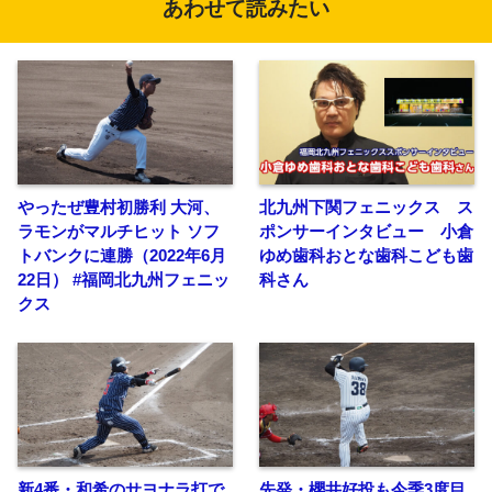
あわせて読みたい
やったぜ豊村初勝利 大河、
北九州下関フェニックス ス
ラモンがマルチヒット ソフ
ポンサーインタビュー 小倉
トバンクに連勝（2022年6月
ゆめ歯科おとな歯科こども歯
22日） #福岡北九州フェニッ
科さん
クス
新4番・和希のサヨナラ打で
先発・櫻井好投も今季3度目