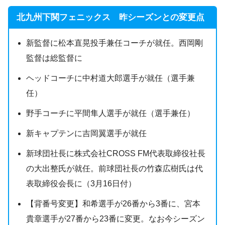
北九州下関フェニックス 昨シーズンとの変更点
新監督に松本直晃投手兼任コーチが就任。西岡剛
監督は総監督に
ヘッドコーチに中村道大郎選手が就任（選手兼
任）
野手コーチに平間隼人選手が就任（選手兼任）
新キャプテンに吉岡翼選手が就任
新球団社長に株式会社CROSS FM代表取締役社長
の大出整氏が就任。前球団社長の竹森広樹氏は代
表取締役会長に（3月16日付）
【背番号変更】和希選手が26番から3番に、宮本
貴章選手が27番から23番に変更。なお今シーズン