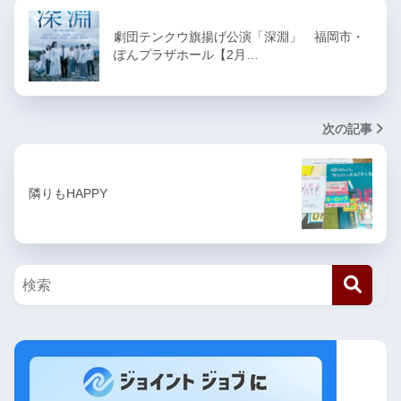
劇団テンクウ旗揚げ公演「深淵」 福岡市・
ぽんプラザホール【2月…
次の記事
隣りもHAPPY