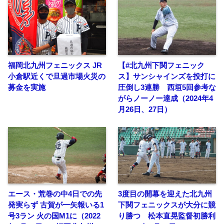
福岡北九州フェニックス JR
【#北九州下関フェニック
小倉駅近くで旦過市場火災の
ス】サンシャインズを投打に
募金を実施
圧倒し3連勝 西垣5回参考な
がらノーノー達成（2024年4
月26日、27日）
エース・荒巻の中4日での先
3度目の開幕を迎えた北九州
発実らず 古賀が一矢報いる1
下関フェニックスが大分に競
号3ラン 火の国M1に（2022
り勝つ 松本直晃監督初勝利