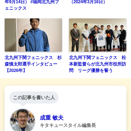
年9月14日） #福岡北九州フ
（2024年3月16日）
ェニックス
北九州下関フェニックス 杉
北九州下関フェニックス 松
森慎太郎選手インタビュー
本新監督らが北九州市役所訪
【2026年】
問 リーグ優勝を誓う
この記事を書いた人
成重 敏夫
キタキュースタイル編集長