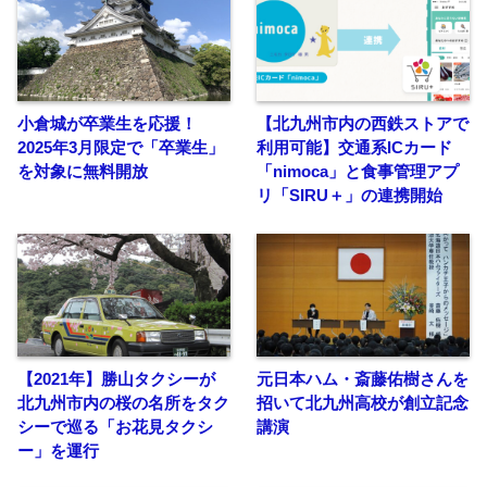
小倉城が卒業生を応援！
【北九州市内の西鉄ストアで
2025年3月限定で「卒業生」
利用可能】交通系ICカード
を対象に無料開放
「nimoca」と食事管理アプ
リ「SIRU＋」の連携開始
【2021年】勝山タクシーが
元日本ハム・斎藤佑樹さんを
北九州市内の桜の名所をタク
招いて北九州高校が創立記念
シーで巡る「お花見タクシ
講演
ー」を運行