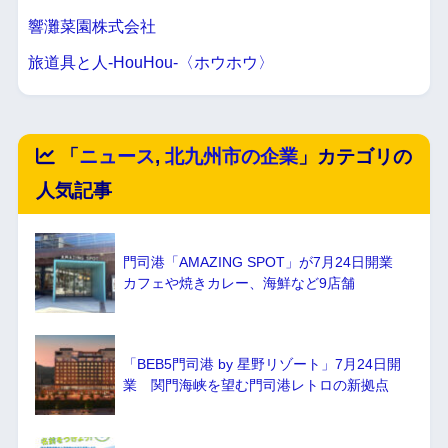
響灘菜園株式会社
旅道具と人-HouHou-〈ホウホウ〉
「
ニュース
,
北九州市の企業
」カテゴリの
人気記事
門司港「AMAZING SPOT」が7月24日開業
カフェや焼きカレー、海鮮など9店舗
「BEB5門司港 by 星野リゾート」7月24日開
業 関門海峡を望む門司港レトロの新拠点