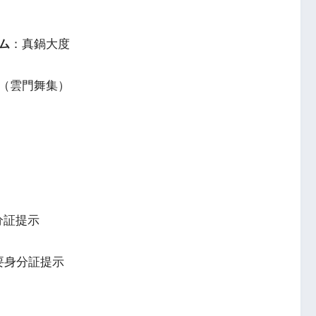
ム
：真鍋大度
（雲門舞集）
分証提示
※要身分証提示