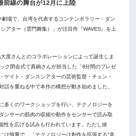
最前線の舞台が12月に上陸
場 中劇場で、台湾を代表するコンテンポラリー・ダン
シアター（雲門舞集）」が注目作『WAVES』を上
鍋大度さんとのコラボレーションによって誕生しま
ピック閉会式で真鍋さんが担当した「8分間のプレゼ
・ゲイト・ダンスシアターの芸術監督・チェン・
対話を重ねる中で本作の構想が動き始めました。
に多くのワークショップを行い、テクノロジーを
ダンサーの筋肉の収縮や動作をセンサーで読み取
可能性を広げる試みも行われています。ただし彼
には慎重で、「テクノロジーは創作を拡張する“道