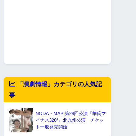
「
演劇情報
」カテゴリの人気記
事
NODA・MAP 第28回公演『華氏マ
イナス320°』北九州公演 チケッ
ト一般発売開始