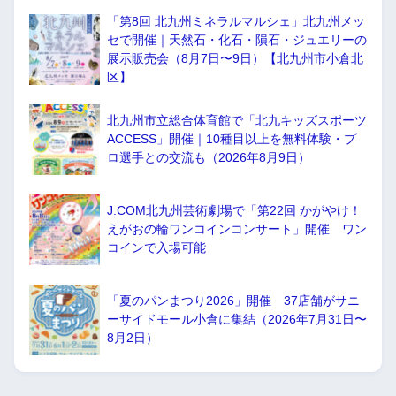
「第8回 北九州ミネラルマルシェ」北九州メッ
セで開催｜天然石・化石・隕石・ジュエリーの
展示販売会（8月7日〜9日）【北九州市小倉北
区】
北九州市立総合体育館で「北九キッズスポーツ
ACCESS」開催｜10種目以上を無料体験・プ
ロ選手との交流も（2026年8月9日）
J:COM北九州芸術劇場で「第22回 かがやけ！
えがおの輪ワンコインコンサート」開催 ワン
コインで入場可能
「夏のパンまつり2026」開催 37店舗がサニ
ーサイドモール小倉に集結（2026年7月31日〜
8月2日）