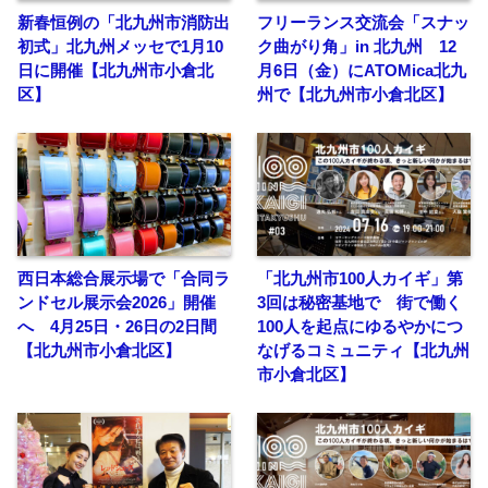
新春恒例の「北九州市消防出
フリーランス交流会「スナッ
初式」北九州メッセで1月10
ク曲がり角」in 北九州 12
日に開催【北九州市小倉北
月6日（金）にATOMica北九
区】
州で【北九州市小倉北区】
西日本総合展示場で「合同ラ
「北九州市100人カイギ」第
ンドセル展示会2026」開催
3回は秘密基地で 街で働く
へ 4月25日・26日の2日間
100人を起点にゆるやかにつ
【北九州市小倉北区】
なげるコミュニティ【北九州
市小倉北区】