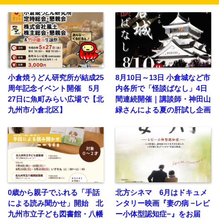
小倉焼うどん研究所が結成25
8月10日～13日 小倉城など市
周年記念イベント開催 5月
内各所で「怪談ばなし」4日
27日に魚町みらい広場で【北
間連続開催｜講談師・神田山
九州市小倉北区】
緑さんによる夏の肝試し企画
0歳から親子でふれる「手話
北方シネマ 6月はドキュメ
による読み聞かせ」開始 北
ンタリー映画『妻の病 −レビ
九州市立子ども図書館・八幡
ー小体型認知症−』をお届