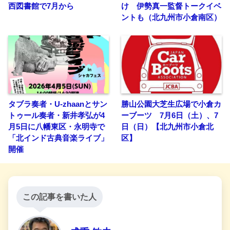
西図書館で7月から
け 伊勢真一監督トークイベ
ントも（北九州市小倉南区）
タブラ奏者・U-zhaanとサン
勝山公園大芝生広場で小倉カ
トゥール奏者・新井孝弘が4
ーブーツ 7月6日（土）、7
月5日に八幡東区・永明寺で
日（日）【北九州市小倉北
「北インド古典音楽ライブ」
区】
開催
この記事を書いた人