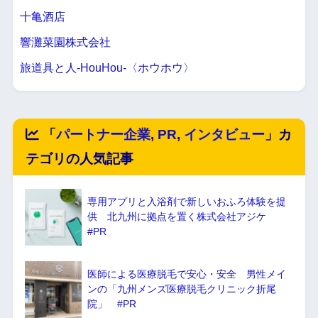
十亀酒店
響灘菜園株式会社
旅道具と人-HouHou-〈ホウホウ〉
「
パートナー企業
,
PR
,
インタビュー
」カ
テゴリの人気記事
専用アプリと入浴剤で新しいおふろ体験を提
供 北九州に拠点を置く株式会社アジケ
#PR
医師による医療脱毛で安心・安全 男性メイ
ンの「九州メンズ医療脱毛クリニック折尾
院」 #PR