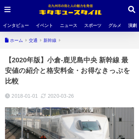
インタビュー
イベント
ニュース
スポーツ
グルメ
演劇
ホーム
交通
新幹線
【2020年版】小倉-鹿児島中央 新幹線 最
安値の紹介と格安料金・お得なきっぷを
比較
2018-01-01
2020-03-26