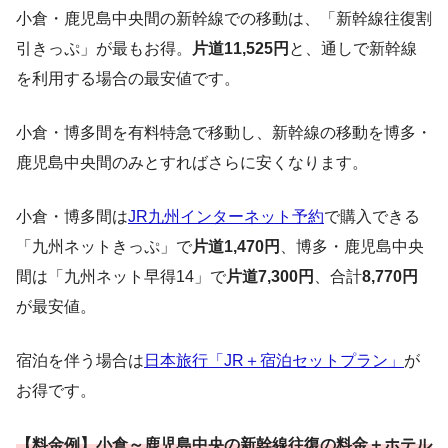
小倉・鹿児島中央間の新幹線での移動は、「新幹線往復割
引きっぷ」が最もお得。
片道11,525円
と、通しで新幹線
を利用する場合の最安値です。
小倉・博多間を有料特急で移動し、新幹線の移動を博多・
鹿児島中央間のみとすればさらに安くなります。
小倉・博多間は
JR九州インターネット予約
で購入できる
「九州ネットきっぷ」で
片道1,470円
、博多・鹿児島中央
間は「九州ネット早得14」で
片道7,300円
、合計
8,770円
が最安値。
宿泊を伴う場合は
日本旅行「JR＋宿泊セットプラン」
が
お得です。
【料金例】小倉～鹿児島中央の新幹線往復の料金＋ホテル