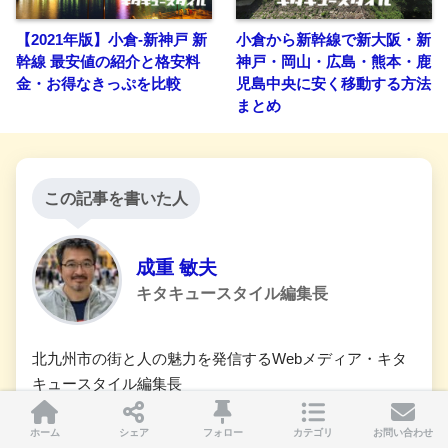
【2021年版】小倉-新神戸 新
小倉から新幹線で新大阪・新
幹線 最安値の紹介と格安料
神戸・岡山・広島・熊本・鹿
金・お得なきっぷを比較
児島中央に安く移動する方法
まとめ
この記事を書いた人
成重 敏夫
キタキュースタイル編集長
北九州市の街と人の魅力を発信するWebメディア・キタ
キュースタイル編集長
取材・インタビュー記事の執筆とWebメディアの運営を
ホーム
シェア
フォロー
カテゴリ
お問い合わせ