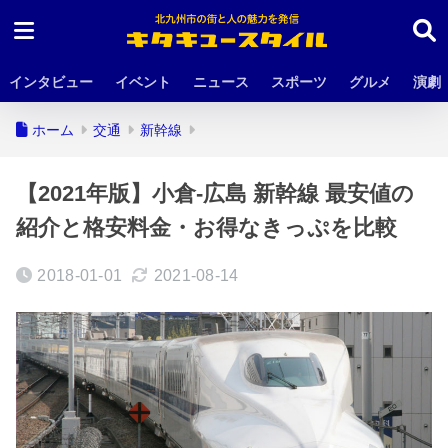
インタビュー
イベント
ニュース
スポーツ
グルメ
演劇
ホーム
交通
新幹線
【2021年版】小倉-広島 新幹線 最安値の
紹介と格安料金・お得なきっぷを比較
2018-01-01
2021-08-14