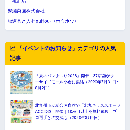
十亀酒店
響灘菜園株式会社
旅道具と人-HouHou-〈ホウホウ〉
「
イベントのお知らせ
」カテゴリの人気
記事
「夏のパンまつり2026」開催 37店舗がサニ
ーサイドモール小倉に集結（2026年7月31日〜
8月2日）
北九州市立総合体育館で「北九キッズスポーツ
ACCESS」開催｜10種目以上を無料体験・プ
ロ選手との交流も（2026年8月9日）