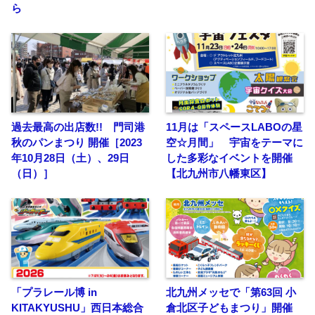
ら
過去最高の出店数!! 門司港
11月は「スペースLABOの星
秋のパンまつり 開催［2023
空☆月間」 宇宙をテーマに
年10月28日（土）、29日
した多彩なイベントを開催
（日）］
【北九州市八幡東区】
「プラレール博 in
北九州メッセで「第63回 小
KITAKYUSHU」西日本総合
倉北区子どもまつり」開催