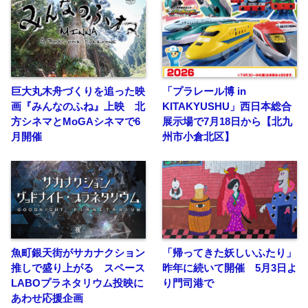
巨大丸木舟づくりを追った映
「プラレール博 in
画『みんなのふね』上映 北
KITAKYUSHU」西日本総合
方シネマとMoGAシネマで6
展示場で7月18日から【北九
月開催
州市小倉北区】
魚町銀天街がサカナクション
「帰ってきた妖しいふたり」
推しで盛り上がる スペース
昨年に続いて開催 5月3日よ
LABOプラネタリウム投映に
り門司港で
あわせ応援企画