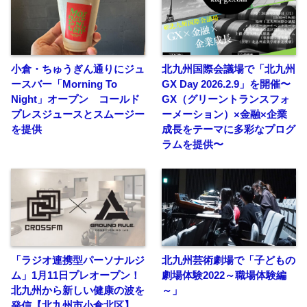
小倉・ちゅうぎん通りにジュ
北九州国際会議場で「北九州
ースバー「Morning To
GX Day 2026.2.9」を開催〜
Night」オープン コールド
GX（グリーントランスフォ
プレスジュースとスムージー
ーメーション）×金融×企業
を提供
成長をテーマに多彩なプログ
ラムを提供〜
「ラジオ連携型パーソナルジ
北九州芸術劇場で「子どもの
ム」1月11日プレオープン！
劇場体験2022～職場体験編
北九州から新しい健康の波を
～」
発信【北九州市小倉北区】