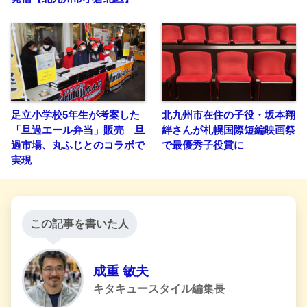
足立小学校5年生が考案した
北九州市在住の子役・坂本翔
「旦過エール弁当」販売 旦
絆さんが札幌国際短編映画祭
過市場、丸ふじとのコラボで
で最優秀子役賞に
実現
この記事を書いた人
成重 敏夫
キタキュースタイル編集長