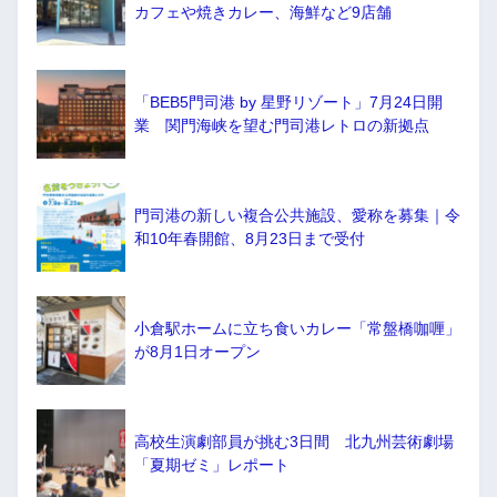
カフェや焼きカレー、海鮮など9店舗
「BEB5門司港 by 星野リゾート」7月24日開
業 関門海峡を望む門司港レトロの新拠点
門司港の新しい複合公共施設、愛称を募集｜令
和10年春開館、8月23日まで受付
小倉駅ホームに立ち食いカレー「常盤橋咖喱」
が8月1日オープン
高校生演劇部員が挑む3日間 北九州芸術劇場
「夏期ゼミ」レポート