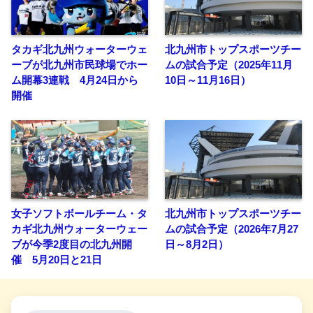
タカギ北九州ウォーターウェ
北九州市トップスポーツチー
ーブが北九州市民球場でホー
ムの試合予定（2025年11月
ム開幕3連戦 4月24日から
10日～11月16日）
開催
女子ソフトボールチーム・タ
北九州市トップスポーツチー
カギ北九州ウォーターウェー
ムの試合予定（2026年7月27
ブが今季2度目の北九州開
日～8月2日）
催 5月20日と21日