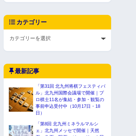
カテゴリー
最新記事
「第31回 北九州将棋フェスティバ
ル」北九州国際会議場で開催｜プ
ロ棋士11名が集結・参加・観覧の
事前申込受付中（10月17日・18
日）
「第8回 北九州ミネラルマルシ
ェ」北九州メッセで開催｜天然