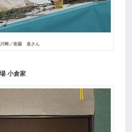
川蝉／衛藤 進さん
場 小倉家