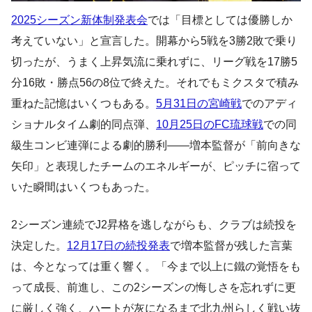
2025シーズン新体制発表会
では「目標としては優勝しか
考えていない」と宣言した。開幕から5戦を3勝2敗で乗り
切ったが、うまく上昇気流に乗れずに、リーグ戦を17勝5
分16敗・勝点56の8位で終えた。それでもミクスタで積み
重ねた記憶はいくつもある。
5月31日の宮崎戦
でのアディ
ショナルタイム劇的同点弾、
10月25日のFC琉球戦
での同
級生コンビ連弾による劇的勝利——増本監督が「前向きな
矢印」と表現したチームのエネルギーが、ピッチに宿って
いた瞬間はいくつもあった。
2シーズン連続でJ2昇格を逃しながらも、クラブは続投を
決定した。
12月17日の続投発表
で増本監督が残した言葉
は、今となっては重く響く。「今まで以上に鐵の覚悟をも
って成長、前進し、この2シーズンの悔しさを忘れずに更
に厳しく強く、ハートが灰になるまで北九州らしく戦い抜