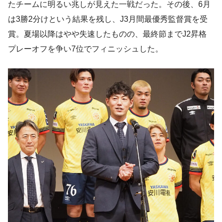
たチームに明るい兆しが見えた一戦だった。その後、6月
は3勝2分けという結果を残し、J3月間最優秀監督賞を受
賞。夏場以降はやや失速したものの、最終節までJ2昇格
プレーオフを争い7位でフィニッシュした。