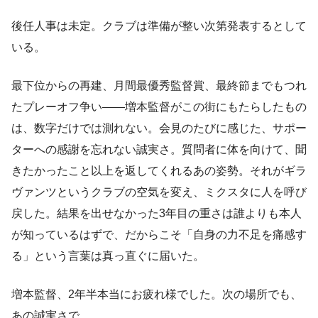
後任人事は未定。クラブは準備が整い次第発表するとして
いる。
最下位からの再建、月間最優秀監督賞、最終節までもつれ
たプレーオフ争い——増本監督がこの街にもたらしたもの
は、数字だけでは測れない。会見のたびに感じた、サポー
ターへの感謝を忘れない誠実さ。質問者に体を向けて、聞
きたかったこと以上を返してくれるあの姿勢。それがギラ
ヴァンツというクラブの空気を変え、ミクスタに人を呼び
戻した。結果を出せなかった3年目の重さは誰よりも本人
が知っているはずで、だからこそ「自身の力不足を痛感す
る」という言葉は真っ直ぐに届いた。
増本監督、2年半本当にお疲れ様でした。次の場所でも、
あの誠実さで。