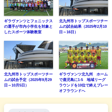
ギラヴァンツとフェニックス
北九州市トップスポーツチー
の選手が市内小学生を対象と
ムの試合結果（2025年2月10
したスポーツ体験教室
日～16日）
北九州市トップスポーツチー
ギラヴァンツ北九州 ホーム
ムの試合予定（2025年9月29
で鹿児島に1-5 地域リーグ
日～10月5日）
ラウンドを10位で終えプレー
オフラウンドへ