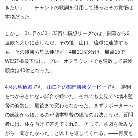
きたい」——チャントの歌詞を引用して語ったその覚悟は
本物だった。
しかし、3年目のJ2・J3百年構想リーグでは、開幕から6
連敗と大いに苦しんだ。その後、山口、琉球に連勝する
も、その後勝ち星は伸びず、4勝11敗3分け。勝点15で
WEST-B最下位に。プレーオフラウンドでも連敗して最終
順位は40位となった。
4月の鳥栖戦
でも、
山口との関門海峡ダービー
でも、勝利
をつかみきれない試合が続いた。それでも会見での増本監
督の姿勢は、最後まで変わらなかった。まずサポーターへ
の感謝から始まるのが増本監督の総括のお決まりだ。質問
者には、体を向けて答えてくれる。そして、意図を汲みな
がら、聞きたかったこと以上を返してくれる。——何度も