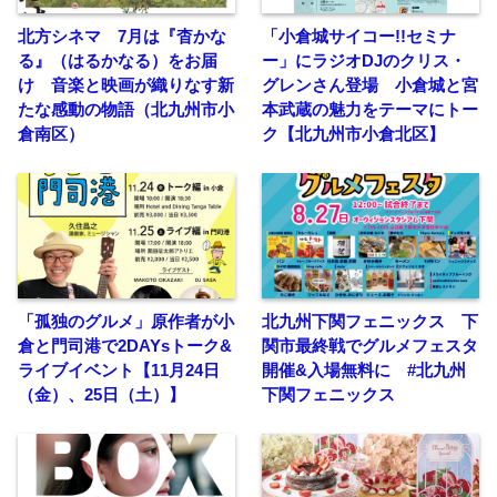
北方シネマ 7月は『杳かな
「小倉城サイコー!!セミナ
る』（はるかなる）をお届
ー」にラジオDJのクリス・
け 音楽と映画が織りなす新
グレンさん登場 小倉城と宮
たな感動の物語（北九州市小
本武蔵の魅力をテーマにトー
倉南区）
ク【北九州市小倉北区】
「孤独のグルメ」原作者が小
北九州下関フェニックス 下
倉と門司港で2DAYsトーク&
関市最終戦でグルメフェスタ
ライブイベント【11月24日
開催&入場無料に #北九州
（金）、25日（土）】
下関フェニックス