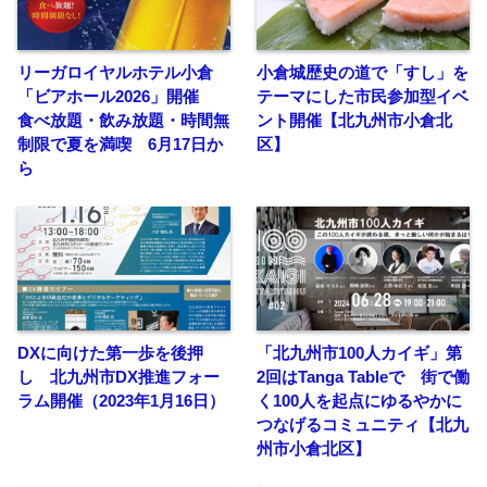
リーガロイヤルホテル小倉
小倉城歴史の道で「すし」を
「ビアホール2026」開催
テーマにした市民参加型イベ
食べ放題・飲み放題・時間無
ント開催【北九州市小倉北
制限で夏を満喫 6月17日か
区】
ら
DXに向けた第一歩を後押
「北九州市100人カイギ」第
し 北九州市DX推進フォー
2回はTanga Tableで 街で働
ラム開催（2023年1月16日）
く100人を起点にゆるやかに
つなげるコミュニティ【北九
州市小倉北区】