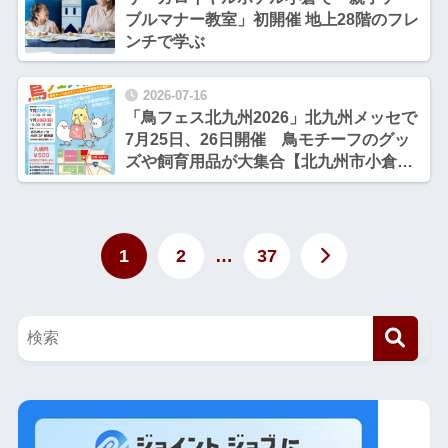
ブルマナー教室」初開催 地上28階のフレ
ンチで学ぶ
2026-07-16
「鳥フェス北九州2026」北九州メッセで
7月25日、26日開催 鳥モチーフのグッ
ズや飼育用品が大集合【北九州市小倉北
区】
1
2
…
37