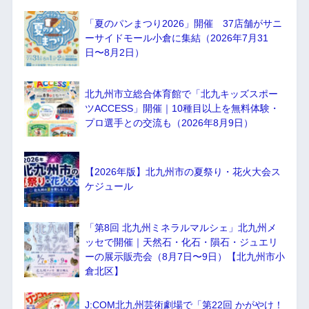
「夏のパンまつり2026」開催 37店舗がサニ
ーサイドモール小倉に集結（2026年7月31
日〜8月2日）
北九州市立総合体育館で「北九キッズスポー
ツACCESS」開催｜10種目以上を無料体験・
プロ選手との交流も（2026年8月9日）
【2026年版】北九州市の夏祭り・花火大会ス
ケジュール
「第8回 北九州ミネラルマルシェ」北九州メ
ッセで開催｜天然石・化石・隕石・ジュエリ
ーの展示販売会（8月7日〜9日）【北九州市小
倉北区】
J:COM北九州芸術劇場で「第22回 かがやけ！