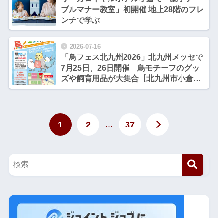
ブルマナー教室」初開催 地上28階のフレ
ンチで学ぶ
2026-07-16
「鳥フェス北九州2026」北九州メッセで
7月25日、26日開催 鳥モチーフのグッ
ズや飼育用品が大集合【北九州市小倉北
区】
1
2
…
37