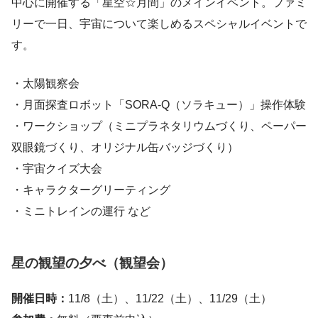
中心に開催する「星空☆月間」のメインイベント。ファミ
リーで一日、宇宙について楽しめるスペシャルイベントで
す。
・太陽観察会
・月面探査ロボット「SORA-Q（ソラキュー）」操作体験
・ワークショップ（ミニプラネタリウムづくり、ペーパー
双眼鏡づくり、オリジナル缶バッジづくり）
・宇宙クイズ大会
・キャラクターグリーティング
・ミニトレインの運行 など
星の観望の夕べ（観望会）
開催日時：
11/8（土）、11/22（土）、11/29（土）