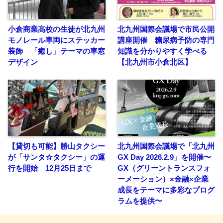
小倉商業高校の生徒が北九州
北九州国際会議場で市民公開
モノレール車両にステッカー
講座開催 糖尿病予防の専門
装飾 「癒し」テーマの車窓
知識を分かりやすく学べる
デザイン
【北九州市小倉北区】
【貸切も可能】勝山タクシー
北九州国際会議場で「北九州
が「サンタ☆タクシー」の運
GX Day 2026.2.9」を開催〜
行を開始 12月25日まで
GX（グリーントランスフォ
ーメーション）×金融×企業
成長をテーマに多彩なプログ
ラムを提供〜