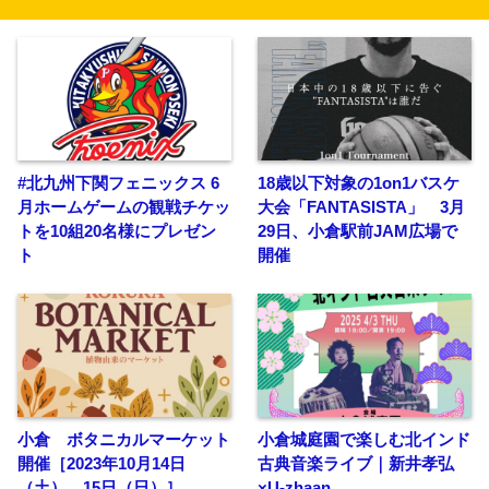
#北九州下関フェニックス 6
18歳以下対象の1on1バスケ
月ホームゲームの観戦チケッ
大会「FANTASISTA」 3月
トを10組20名様にプレゼン
29日、小倉駅前JAM広場で
ト
開催
小倉 ボタニカルマーケット
小倉城庭園で楽しむ北インド
開催［2023年10月14日
古典音楽ライブ｜新井孝弘
（土）、15日（日）］
×U-zhaan