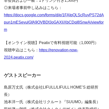
非会員および一般：1ドリンク付き1,500円
◎来場者事前申し込みはこちら：
https://docs.google.com/forms/d/e/1FAIpQLScRuyPS72dA
pun1mESevulGfA9OVBDfJoGAXliXbCDqI8SnwA/viewfor
m
【オンライン視聴】Peatixで有料視聴可能（1,000円）
視聴申込はこちら：
https://renovation-now-
2024.peatix.com/
ゲストスピーカー
島原万丈氏（株式会社LIFULL/LIFULL HOME’S 総研所
長）
池本洋一氏（株式会社リクルート『SUUMO』編集長）