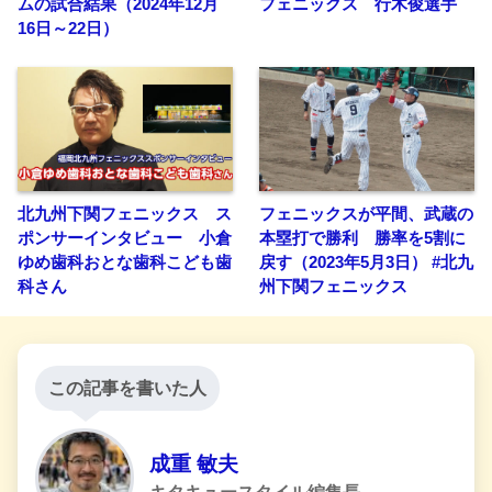
ムの試合結果（2024年12月
フェニックス 行木俊選手
16日～22日）
北九州下関フェニックス ス
フェニックスが平間、武蔵の
ポンサーインタビュー 小倉
本塁打で勝利 勝率を5割に
ゆめ歯科おとな歯科こども歯
戻す（2023年5月3日） #北九
科さん
州下関フェニックス
この記事を書いた人
成重 敏夫