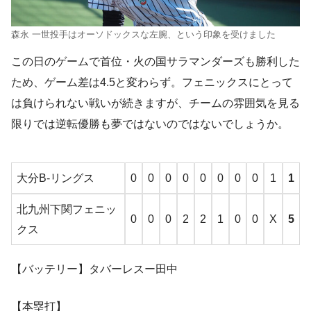
森永 一世投手はオーソドックスな左腕、という印象を受けました
この日のゲームで首位・火の国サラマンダーズも勝利した
ため、ゲーム差は4.5と変わらず。フェニックスにとって
は負けられない戦いが続きますが、チームの雰囲気を見る
限りでは逆転優勝も夢ではないのではないでしょうか。
大分B-リングス
0
0
0
0
0
0
0
0
1
1
北九州下関フェニッ
0
0
0
2
2
1
0
0
X
5
クス
【バッテリー】タバーレスー田中
【本塁打】