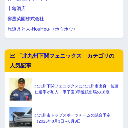
十亀酒店
響灘菜園株式会社
旅道具と人-HouHou-〈ホウホウ〉
「
北九州下関フェニックス
」カテゴリの
人気記事
北九州下関フェニックスに北九州市出身・佐藤
仁選手が加入 甲子園3季連続出場の18歳
北九州市トップスポーツチームの試合予定
（2026年8月3日～8月9日）