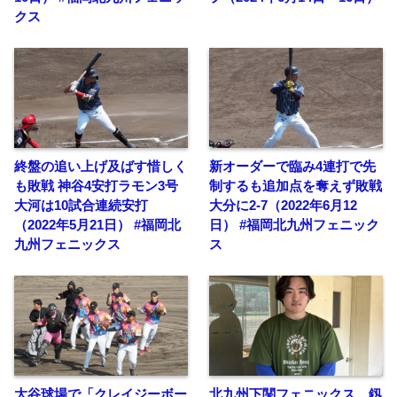
クス
終盤の追い上げ及ばす惜しく
新オーダーで臨み4連打で先
も敗戦 神谷4安打ラモン3号
制するも追加点を奪えず敗戦
大河は10試合連続安打
大分に2-7（2022年6月12
（2022年5月21日） #福岡北
日） #福岡北九州フェニック
九州フェニックス
ス
大谷球場で「クレイジーボー
北九州下関フェニックス 釼