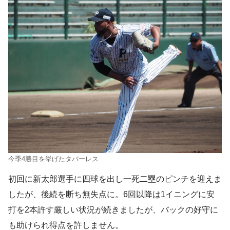
今季4勝目を挙げたタバーレス
初回に新太郎選手に四球を出し一死二塁のピンチを迎えま
したが、後続を断ち無失点に。6回以降は1イニングに安
打を2本許す厳しい状況が続きましたが、バックの好守に
も助けられ得点を許しません。