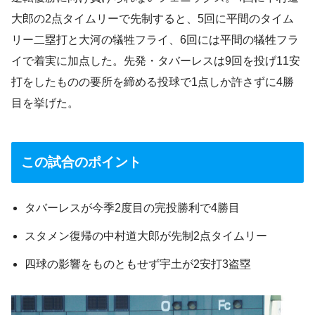
大郎の2点タイムリーで先制すると、5回に平間のタイム
リー二塁打と大河の犠牲フライ、6回には平間の犠牲フラ
イで着実に加点した。先発・タバーレスは9回を投げ11安
打をしたものの要所を締める投球で1点しか許さずに4勝
目を挙げた。
この試合のポイント
タバーレスが今季2度目の完投勝利で4勝目
スタメン復帰の中村道大郎が先制2点タイムリー
四球の影響をものともせず宇土が2安打3盗塁