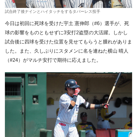
試合終了後ナインとハイタッチをするタバーレス投手
今日は初回に死球を受けた宇土 憲伸郎（#6）選手が、死
球の影響をものともせずに3安打2盗塁の大活躍。しかし
試合後に四球を受けた位置を見せてもらうと腫れがありま
した。また、久しぶりにスタメンに名を連ねた横山 晴人
（#24）がマルチ安打で期待に応えました。