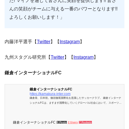
た! マイノを通して皆さんに笑顔を提供します!! 皆さ
んの笑顔がチームに与える一番のパワーとなります!!
よろしくお願いします！」
内藤洋平選手【
Twitter
】【
Instagram
】
九州スタグル研究所【
Twitter
】【
Instagram
】
鎌倉インターナショナルFC
鎌倉インターナショナルFC
https://kamakura-inter.com
鎌倉発、日本初。徹頭徹尾国際化を意識したサッカークラブ。 鎌倉インターナ
ショナルFCは、ますます国際化していくグローバル社会において、スポーツを
通じて、さまざまな障壁にチャレンジし、 世界で活躍できる人材を創出すると
ともに、ワールドクラスの価値を創造できるプラットフォームを目指します。
鎌倉インターナショナルFC
8 Posts
2 Users
7 Pockets