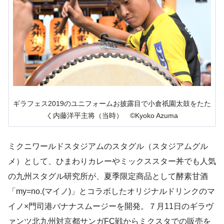
ギラフェス2019のユニフォームお披露目で小倉祇園太鼓をたた
く内藤洋平主将（当時） ©Kyoko Azuma
ミクニワールドスタジアムのスタグル（スタジアムグル
メ）として、ひまわりカレーやミックススター丼でも人気
の九州スタグル研究所が、夏季限定商品として酵素甘酒
「my=no.(マイノ)」とコラボしたオリジナルドリンクのマ
イノ×門司港バナナスムージーを開発。７月11日のギラヴ
ァンツ北九州対京都サンガFC戦からミクスタでの販売を