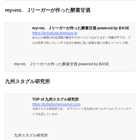
my=no. Jリーガーが作った酵素甘酒
my=no. Jリーガーが作った酵素甘酒 powered by BASE
https://achakata.thebase.in
あなたの健康が社会課題の解決やサポートにつながります！内藤洋平です。プ
ロの世界で戦っていく中で自分の身体に良い栄養を届ける事とドーピング検査
への配慮は必要不可欠です。身体に栄養を届ける事も仕事の内。プロ生活を送
る中で私が辿り着いたのが栄養価の高い「米麹甘酒」でした。通常の米麹の2倍
のタンパク質を含むmy=no.は、豆乳と割る事でナチュラルプロテインになった
my=no. Jリーガーが作った酵素甘酒 powered by BASE
り、野菜ジュースやヨーグルトと割る事でより一層美肌効果や腸内フローラを
整える事が期待出来ます。米麹甘酒は発酵食で、酵素によって分解された栄養
素は吸…
九州スタグル研究所
TOP of 九州スタグル研究所
https://kstadiumgroumet.com
九州スタグル研究所です。 ギラヴァンツ北九州のホームゲームにてメインサイ
ドで出店しています。
九州スタグル研究所