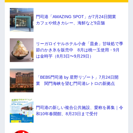
門司港「AMAZING SPOT」が7月24日開業
カフェや焼きカレー、海鮮など9店舗
リーガロイヤルホテル小倉「皿倉」甘味処で季
節のかき氷を販売中 8月は桃一玉使用・9月
は金時芋（8月3日〜9月29日）
「BEB5門司港 by 星野リゾート」7月24日開
業 関門海峡を望む門司港レトロの新拠点
門司港の新しい複合公共施設、愛称を募集｜令
和10年春開館、8月23日まで受付