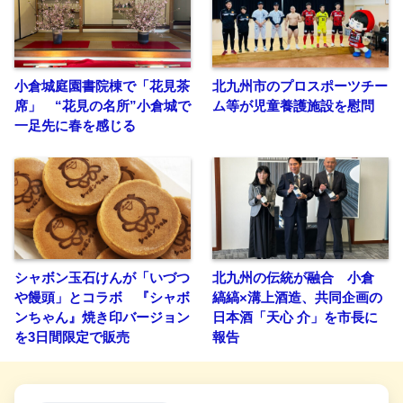
小倉城庭園書院棟で「花見茶
北九州市のプロスポーツチー
席」 “花見の名所”小倉城で
ム等が児童養護施設を慰問
一足先に春を感じる
シャボン玉石けんが「いづつ
北九州の伝統が融合 小倉
や饅頭」とコラボ 『シャボ
縞縞×溝上酒造、共同企画の
ンちゃん』焼き印バージョン
日本酒「天心 介」を市長に
を3日間限定で販売
報告