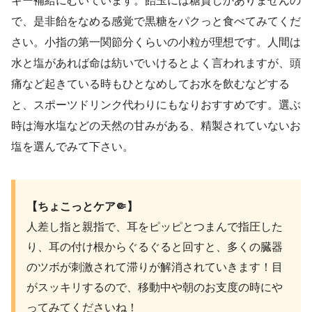
ギー補給にむいています。飴玉には糖質しかありませんの
で、是非飴をなめる感覚で黒糖をパクっと食べてみてくだ
さい。小指の第一関節分くらいの小粒が理想です。人間は
水と塩があれば命は紡いでいけるとよく言われますが、頭
痛など起きている時もひとなめしてお水を飲むなどする
と、スポーツドリンク代わりにもなりおすすめです。選ぶ
時は海水塩などの天然の甘みがある、精製されていないお
塩を選んでみて下さい。
【ちょこっとケア🤏】
人差し指と親指で、耳をピッピとつまんで指圧した
り、耳の付け根からぐるぐると回すと、多くの臓器
のツボが刺激されて滞りが解消されていきます！目
がスッキリするので、移動中や朝のお支度の時にや
ってみてくださいね！