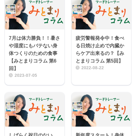
7月は体力勝負！！暑さ
疲労警報発令中！食べ
や湿度にもバテない身
る日焼け止めで内臓か
体つくりのための食事
らケア出来るの？【み
【みとまりコラム 第6
とまりコラム 第5回】
2022-08-22
回】
2023-07-05
しばらく祝日のない
新年度スタート！身体