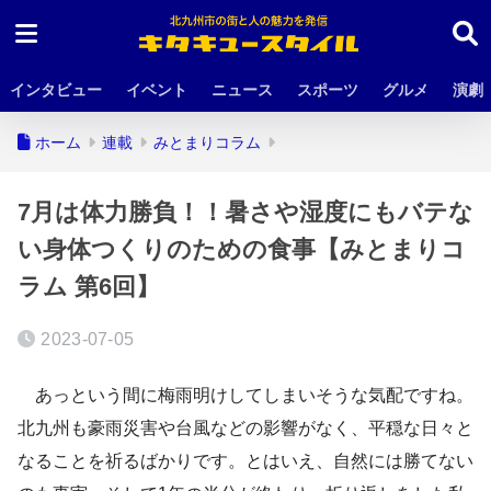
インタビュー
イベント
ニュース
スポーツ
グルメ
演劇
ホーム
連載
みとまりコラム
7月は体力勝負！！暑さや湿度にもバテな
い身体つくりのための食事【みとまりコ
ラム 第6回】
2023-07-05
あっという間に梅雨明けしてしまいそうな気配ですね。
北九州も豪雨災害や台風などの影響がなく、平穏な日々と
なることを祈るばかりです。とはいえ、自然には勝てない