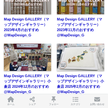
Map Design GALLERY（マ
Map Design GALLERY（マ
ップデザインギャラリー）
ップデザインギャラリー）
2023年4月のおすすめ
2023年11月のおすすめ
@MapDesign_G
@MapDesign_G
Map Design GALLERY（マ
Map Design GALLERY（マ
ップデザインギャラリー）小
ップデザインギャラリー）小
倉店 2024年12月のおすすめ
倉店 2025年2月のおすすめ
@MapDesign_G
@MapDesign_G
ホーム
シェア
フォロー
カテゴリ
お問い合わせ