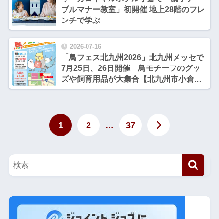
ブルマナー教室」初開催 地上28階のフレ
ンチで学ぶ
2026-07-16
「鳥フェス北九州2026」北九州メッセで
7月25日、26日開催 鳥モチーフのグッ
ズや飼育用品が大集合【北九州市小倉北
区】
1
2
…
37