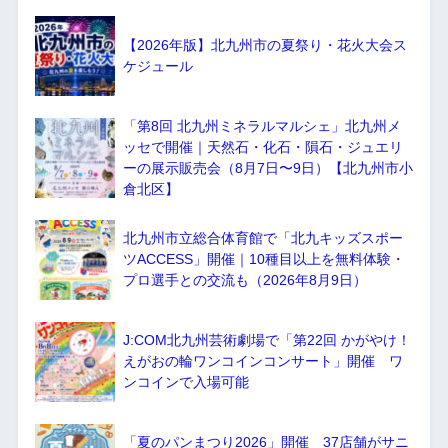
【2026年版】北九州市の夏祭り・花火大会ス
ケジュール
「第8回 北九州ミネラルマルシェ」北九州メ
ッセで開催｜天然石・化石・隕石・ジュエリ
ーの展示販売会（8月7日〜9日）【北九州市小
倉北区】
北九州市立総合体育館で「北九キッズスポー
ツACCESS」開催｜10種目以上を無料体験・
プロ選手との交流も（2026年8月9日）
J:COM北九州芸術劇場で「第22回 かがやけ！
えがおの輪ワンコインコンサート」開催 ワ
ンコインで入場可能
「夏のパンまつり2026」開催 37店舗がサニ