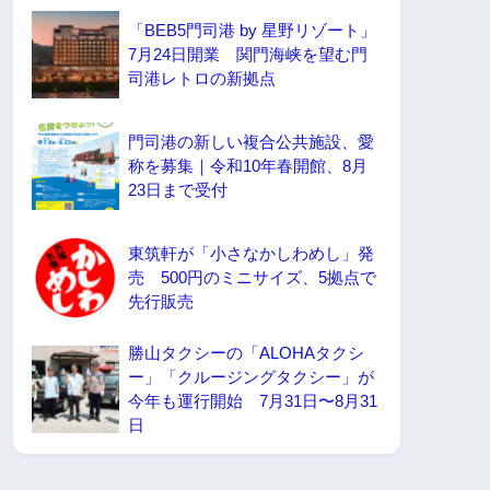
「BEB5門司港 by 星野リゾート」
7月24日開業 関門海峡を望む門
司港レトロの新拠点
門司港の新しい複合公共施設、愛
称を募集｜令和10年春開館、8月
23日まで受付
東筑軒が「小さなかしわめし」発
売 500円のミニサイズ、5拠点で
先行販売
勝山タクシーの「ALOHAタクシ
ー」「クルージングタクシー」が
今年も運行開始 7月31日〜8月31
日