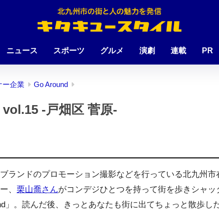
ニュース
スポーツ
グルメ
演劇
連載
PR
ナー企業
Go Around
 vol.15 -戸畑区 菅原-
名ブランドのプロモーション撮影などを行っている北九州市
ァー、
栗山喬さん
がコンデジひとつを持って街を歩きシャッ
round」。読んだ後、きっとあなたも街に出てちょっと散歩し