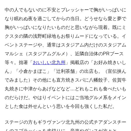
中の人でもないのに不安とプレッシャーで胸がいっぱいに
なり眠れぬ夜を過ごしてからの当日。どうせなら愛と夢で
胸がいっぱいになりたいものだと思いながら現着。既にミ
クスタの隣の浅野町緑地もお祭りムードになっている。イ
ベントステージや、通常はスタジアム内だけのスタジアム
マルシェ（スタジアムグルメ）、近隣自治体のPRブース
等々。拙著「
おいしい北九州
」掲載店の「お好み焼きいし
ん」「小倉かまぼこ」「辻利茶舗」の出店も。（宣伝挟ん
でみました）その他にも直方焼きスパに八幡餃子、佐賀牛
丸焼きに中津からあげなどなど…どれもこれも食べたいも
のだらけだ。やはりイベントにはご当地グルメ系をメイン
とした食は外せんという思いを今回も強くした私だ。
ステージの方もギラヴァンツ北九州の公式チアダンスチー
ムのスプラッシュを皮切りに、音楽やダンスが次々と。