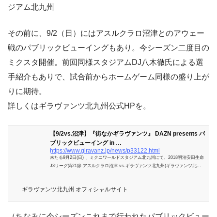
ジアム北九州
その前に、9/2（日）にはアスルクラロ沼津とのアウェー
戦のパブリックビューイングもあり。今シーズン二度目の
ミクスタ開催。前回同様スタジアムDJ八木徹氏による選
手紹介もありで、試合前からホームゲーム同様の盛り上が
りに期待。
詳しくはギラヴァンツ北九州公式HPを。
【9/2vs.沼津】『街なかギラヴァンツ』 DAZN presents パ
ブリックビューイング in …
https://www.giravanz.jp/news/p33122.html
来たる9月2日(日) 、ミクニワールドスタジアム北九州にて、2018明治安田生命
J3リーグ第21節 アスルクラロ沼津 vs.ギラヴァンツ北九州(ギラヴァンツ北九
州アウェイゲーム)のパブリックビューイン…
ギラヴァンツ北九州 オフィシャルサイト
（ちなみに今シーズンこれまで行われたパブリックビュー