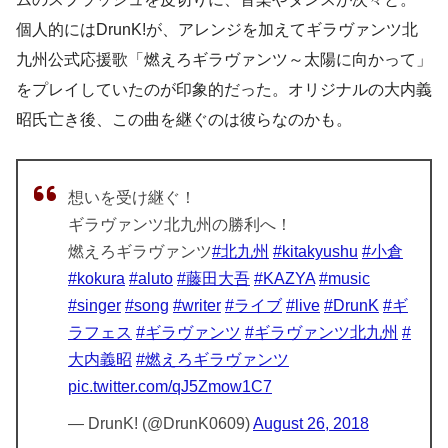
個人的にはDrunK!が、アレンジを加えてギラヴァンツ北
九州公式応援歌「燃えろギラヴァンツ～太陽に向かって」
をプレイしていたのが印象的だった。オリジナルの大内義
昭氏亡き後、この曲を継ぐのは彼らなのかも。
想いを受け継ぐ！
ギラヴァンツ北九州の勝利へ！
燃えろギラヴァンツ
#北九州
#kitakyushu
#小倉
#kokura
#aluto
#藤田大吾
#KAZYA
#music
#singer
#song
#writer
#ライブ
#live
#DrunK
#ギ
ラフェス
#ギラヴァンツ
#ギラヴァンツ北九州
#
大内義昭
#燃えろギラヴァンツ
pic.twitter.com/qJ5Zmow1C7
— DrunK! (@DrunK0609)
August 26, 2018