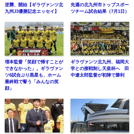
逆襲、開始【ギラヴァンツ北
先週の北九州市トップスポー
九州J3優勝記念エッセイ】
ツチーム試合結果（7月1日）
増本監督「笑顔で帰すことが
ギラヴァンツ北九州、福岡大
できなかった」。ギラヴァン
学との接戦制し天皇杯へ 田
ツ6試合ぶり黒星も、ホーム
中遼太郎監督が初陣で勝利
最終戦で誓う「みんなの笑
顔」