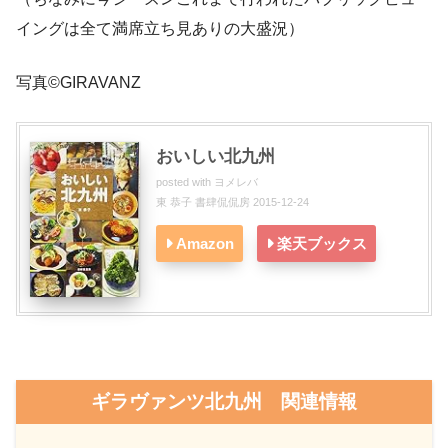
イングは全て満席立ち見ありの大盛況）
写真©GIRAVANZ
おいしい北九州
posted with
ヨメレバ
東 恭子 書肆侃侃房 2015-12-24
Amazon
楽天ブックス
ギラヴァンツ北九州 関連情報