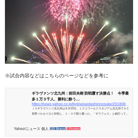
※試合内容などはこちらのページなどを参考に
ギラヴァンツ北九州：前田央樹 防戦覆す決勝点！ 今季最
多１万３千人、勝利に酔う…
https://news.yahoo.co.jp/byline/uedashinnosuke/20180826-00094523/
Ｊ３ギラヴァンツ北九州は８月25日、ミクニワールドスタジアム北九州でＡＣ
長野パルセイロと対戦し、１－０で競り勝った。「ギラフェス」と銘打ってさ
まざまなイベントを開催し今季最多の１万３千人超が集まった。
Yahoo!ニュース 個人
133 Shares
3 Pockets