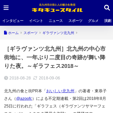
インタビュー
イベント
ニュース
スポーツ
グルメ
演劇
ホーム
スポーツ
ギラヴァンツ北九州
［ギラヴァンツ北九州］北九州の中心市
街地に、一年ぶり二度目の奇跡が舞い降
りた夜。～ギラフェス2018～
2018-08-28
2018-09-06
北九州の食と街PR本「
おいしい北九州
」の著者・東恭子
さん（
@azoofc
）による不定期連載・第2回は2018年8月
25日に行われた「ギラフェス（ギラヴァンツサマーフェ