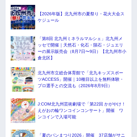
【2026年版】北九州市の夏祭り・花火大会ス
ケジュール
「第8回 北九州ミネラルマルシェ」北九州メ
ッセで開催｜天然石・化石・隕石・ジュエリ
ーの展示販売会（8月7日〜9日）【北九州市小
倉北区】
北九州市立総合体育館で「北九キッズスポー
ツACCESS」開催｜10種目以上を無料体験・
プロ選手との交流も（2026年8月9日）
J:COM北九州芸術劇場で「第22回 かがやけ！
えがおの輪ワンコインコンサート」開催 ワ
ンコインで入場可能
「夏のパンまつり2026」開催 37店舗がサニ