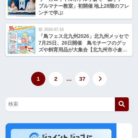
ブルマナー教室」初開催 地上28階のフレ
ンチで学ぶ
2026-07-16
「鳥フェス北九州2026」北九州メッセで
7月25日、26日開催 鳥モチーフのグッ
ズや飼育用品が大集合【北九州市小倉北
区】
1
2
…
37