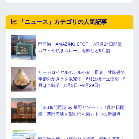
「
ニュース
」カテゴリの人気記事
門司港「AMAZING SPOT」が7月24日開業
カフェや焼きカレー、海鮮など9店舗
リーガロイヤルホテル小倉「皿倉」甘味処で
季節のかき氷を販売中 8月は桃一玉使用・9
月は金時芋（8月3日〜9月29日）
「BEB5門司港 by 星野リゾート」7月24日開
業 関門海峡を望む門司港レトロの新拠点
門司港の新しい複合公共施設、愛称を募集｜