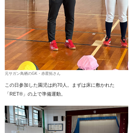
元サガン鳥栖のGK・赤星拓さん
この日参加した園児は約70人。まずは床に敷かれた
「RET®」の上で準備運動。