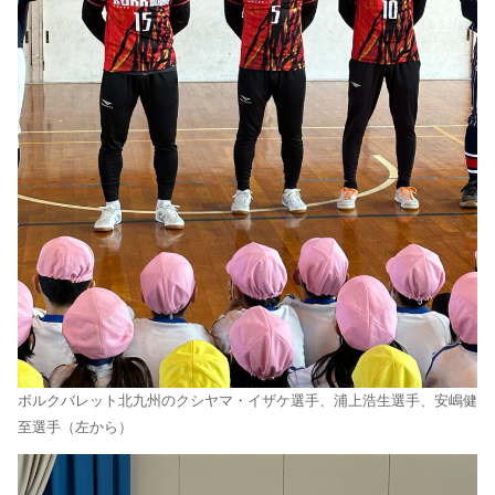
ボルクバレット北九州のクシヤマ・イザケ選手、浦上浩生選手、安嶋健
至選手（左から）