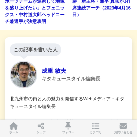
ポーツチームが連携して地域
勝 新主将・兼平 真咲が3打
を盛り上げたい」とフェニッ
席連続アーチ（2023年4月16
クス・中村道大郎ヘッドコー
日）
チ兼選手が決意表明
この記事を書いた人
成重 敏夫
キタキュースタイル編集長
北九州市の街と人の魅力を発信するWebメディア・キタ
キュースタイル編集長
取材・インタビュー記事の執筆とWebメディアの運営を
メインに事業展開中
ホーム
シェア
フォロー
カテゴリ
お問い合わせ