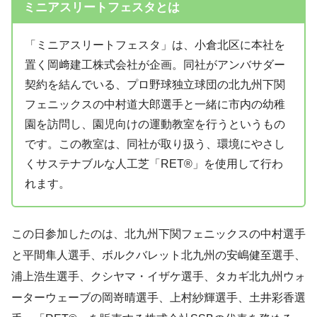
ミニアスリートフェスタとは
「ミニアスリートフェスタ」は、小倉北区に本社を
置く岡﨑建⼯株式会社が企画。同社がアンバサダー
契約を結んでいる、プロ野球独立球団の北九州下関
フェニックスの中村道大郎選手と一緒に市内の幼稚
園を訪問し、園児向けの運動教室を行うというもの
です。この教室は、同社が取り扱う、環境にやさし
くサステナブルな人工芝「RET®」を使用して行わ
れます。
この日参加したのは、北九州下関フェニックスの中村選⼿
と平間隼人選手、ボルクバレット北九州の安嶋健至選手、
浦上浩生選手、クシヤマ・イザケ選手、タカギ北九州ウォ
ーターウェーブの岡嵜晴選手、上村紗輝選手、土井彩香選