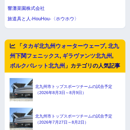
響灘菜園株式会社
旅道具と人-HouHou-〈ホウホウ〉
「
タカギ北九州ウォーターウェーブ
,
北九
州下関フェニックス
,
ギラヴァンツ北九州
,
ボルクバレット北九州
」カテゴリの人気記事
北九州市トップスポーツチームの試合予定
（2026年8月3日～8月9日）
北九州市トップスポーツチームの試合予定
（2026年7月27日～8月2日）