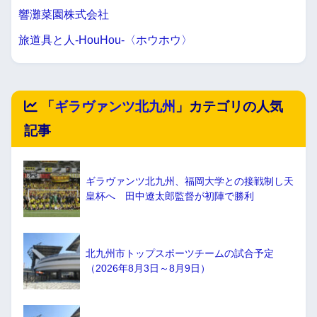
響灘菜園株式会社
旅道具と人-HouHou-〈ホウホウ〉
「
ギラヴァンツ北九州
」カテゴリの人気
記事
ギラヴァンツ北九州、福岡大学との接戦制し天
皇杯へ 田中遼太郎監督が初陣で勝利
北九州市トップスポーツチームの試合予定
（2026年8月3日～8月9日）